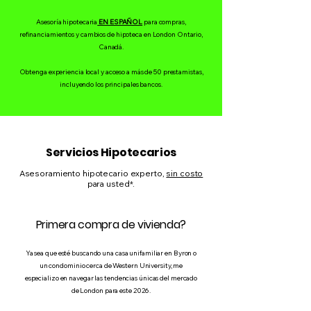
Asesoría hipotecaria
EN ESPAÑOL
para compras,
refinanciamientos y cambios de hipoteca en London Ontario,
Canadá.
Obtenga experiencia local y acceso a más de 50 prestamistas,
incluyendo los principales bancos.
Servicios Hipotecarios
Asesoramiento hipotecario experto,
sin costo
para usted*.
Primera compra de vivienda?
Ya sea que esté buscando una casa unifamiliar en Byron o
un condominio cerca de Western University, me
especializo en navegar las tendencias únicas del mercado
de London para este 2026.