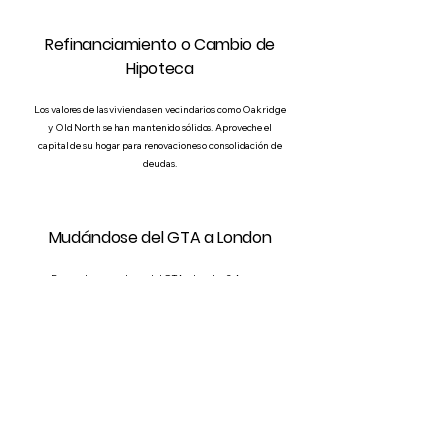
Refinanciamiento o Cambio de
Hipoteca
Los valores de las viviendas en vecindarios como Oakridge
y Old North se han mantenido sólidos. Aproveche el
capital de su hogar para renovaciones o consolidación de
deudas.
Mudándose del GTA a London
¿Pensando en mudarse del GTA a London? Asesoro a
familias a realizar la transición de sus finanzas y asegurar
tasas más bajas para el mercado más accesible de London.
Mississauga
Ottawa
Kitchener-Waterloo
Toronto